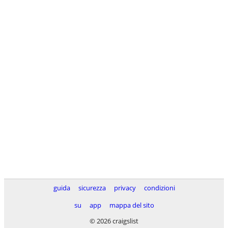
guida
sicurezza
privacy
condizioni
su
app
mappa del sito
© 2026 craigslist