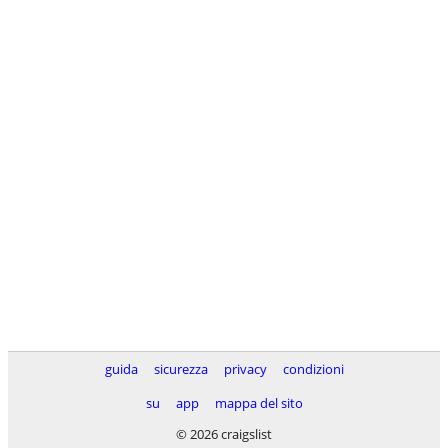
guida
sicurezza
privacy
condizioni
su
app
mappa del sito
© 2026 craigslist