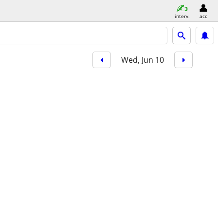
interv.
acc
Wed, Jun 10