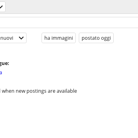
 nuovi
ha immagini
postato oggi
gue:
a
d when new postings are available