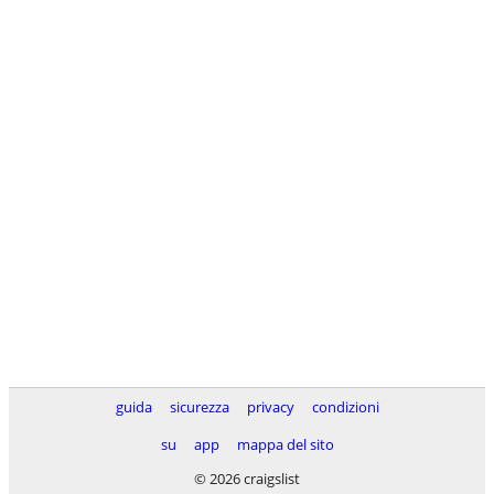
guida
sicurezza
privacy
condizioni
su
app
mappa del sito
© 2026 craigslist