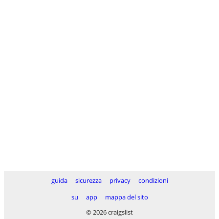
guida
sicurezza
privacy
condizioni
su
app
mappa del sito
© 2026 craigslist