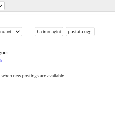
 nuovi
ha immagini
postato oggi
gue:
a
d when new postings are available