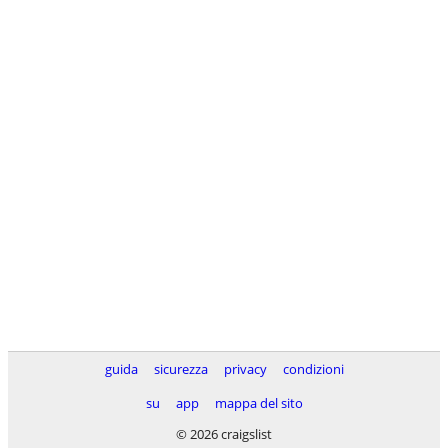
guida
sicurezza
privacy
condizioni
su
app
mappa del sito
© 2026 craigslist